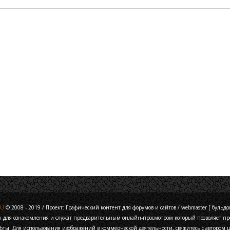
RU
© 2008 - 2019 / Проект: Графический контент для форумов и сайтов / webmaster [ бульдог 
ы для ознакомления и служат предварительным онлайн-просмотром который позволяет про
фты. Для использования изображений в коммерческой деятельности, свяжитесь с автором