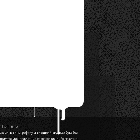
] x-lines.ru
верить типографику и внешний вид всех букв без
 шрифтра для получения разрешения либо покупки