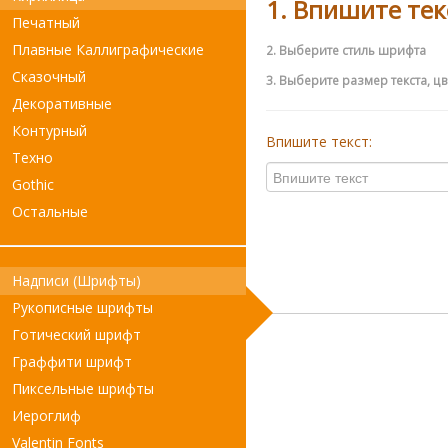
1. Впишите тек
Печатный
Плавные Каллиграфические
2. Выберите стиль шрифта
Сказочный
3. Выберите размер текста, цве
Декоративные
Контурный
Впишите текст:
Техно
Gothic
Остальные
Надписи (Шрифты)
Рукописные шрифты
Готический шрифт
Граффити шрифт
Пиксельные шрифты
Иероглиф
Valentin Fonts