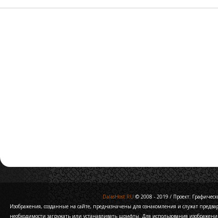
DalasHost.RU
© 2008 - 2019 / Проект: Графически
Изображения, созданные на сайте, предназначены для ознакомления и служат предв
необходимости загружать или устанавливать шрифты. Для использования изображени