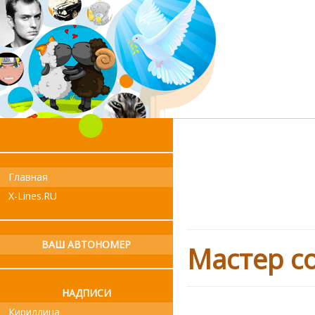
Главная
X-Lines.RU
ВАШ АВТОНОМЕР
Мастер с
НАДПИСИ
Кириллица