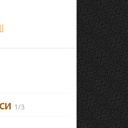
иси
1/3