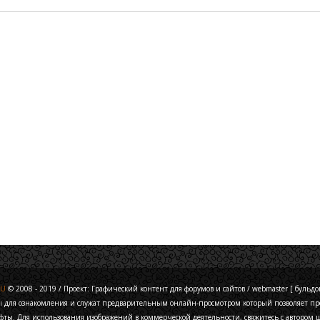
RU
© 2008 - 2019 / Проект: Графический контент для форумов и сайтов / webmaster [ бульдог 
ы для ознакомления и служат предварительным онлайн-просмотром который позволяет про
фты. Для использования изображений в коммерческой деятельности, свяжитесь с автором