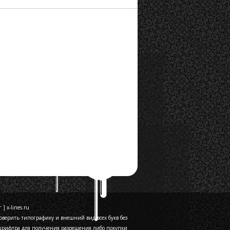
] x-lines.ru
верить типографику и внешний вид всех букв без
 шрифтра для получения разрешения либо покупки